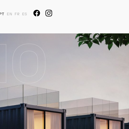
PT
EN
FR
ES
MO